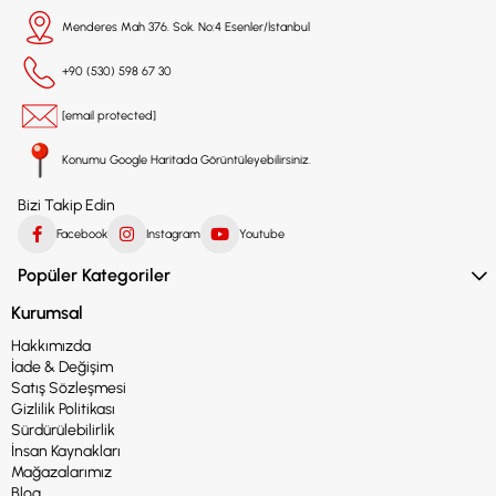
Menderes Mah 376. Sok. No:4 Esenler/İstanbul
+90 (530) 598 67 30
[email protected]
Konumu Google Haritada Görüntüleyebilirsiniz.
Bizi Takip Edin
Facebook
Instagram
Youtube
Popüler Kategoriler
Kurumsal
Hakkımızda
İade & Değişim
Satış Sözleşmesi
Gizlilik Politikası
Sürdürülebilirlik
İnsan Kaynakları
Mağazalarımız
Blog