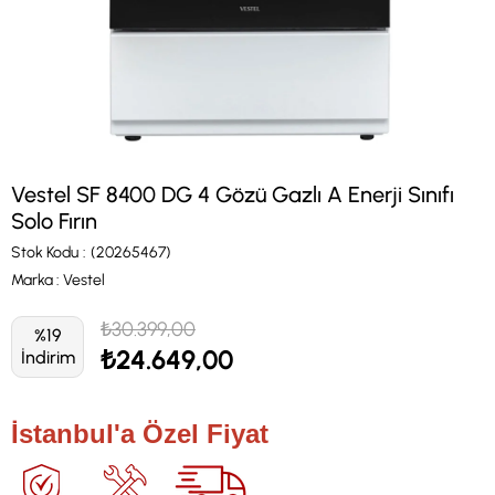
Vestel SF 8400 DG 4 Gözü Gazlı A Enerji Sınıfı
Solo Fırın
Stok Kodu
(20265467)
Marka
:
Vestel
₺30.399,00
%
19
₺24.649,00
İndirim
İstanbul'a Özel Fiyat