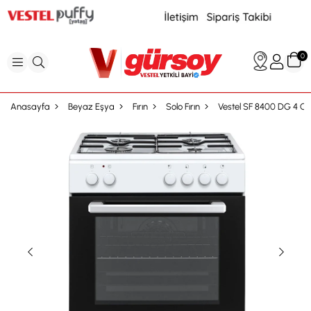
0
Anasayfa
Beyaz Eşya
Fırın
Solo Fırın
Vestel SF 8400 DG 4 Gözü