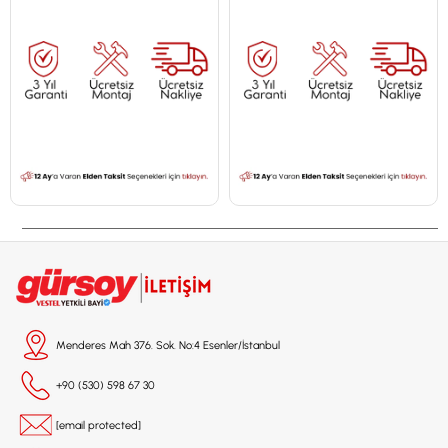
İstanbul'a Özel Fiyat
İstanbul'a Özel Fiyat
Menderes Mah 376. Sok. No:4 Esenler/İstanbul
+90 (530) 598 67 30
[email protected]