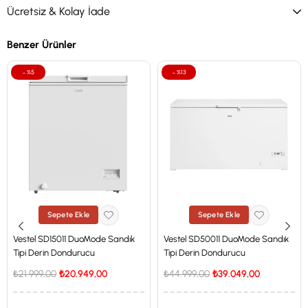
Ücretsiz & Kolay İade
Benzer Ürünler
%5
%13
Sepete Ekle
Sepete Ekle
Vestel SD15011 DuoMode Sandık
Vestel SD50011 DuoMode Sandık
Tipi Derin Dondurucu
Tipi Derin Dondurucu
₺21.999,00
₺20.949,00
₺44.999,00
₺39.049,00