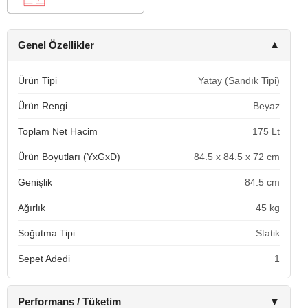
Genel Özellikler
▼
Ürün Tipi
Yatay (Sandık Tipi)
Ürün Rengi
Beyaz
Toplam Net Hacim
175 Lt
Ürün Boyutları (YxGxD)
84.5 x 84.5 x 72 cm
Genişlik
84.5 cm
Ağırlık
45 kg
Soğutma Tipi
Statik
Sepet Adedi
1
Performans / Tüketim
▼