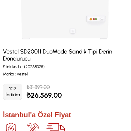
Vestel SD20011 DuoMode Sandık Tipi Derin
Dondurucu
Stok Kodu
(20268375)
Marka
:
Vestel
₺31.899,00
%
17
₺26.569,00
İndirim
İstanbul'a Özel Fiyat