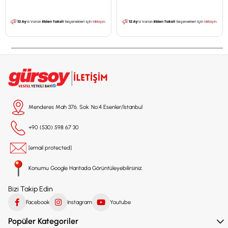
Menderes Mah 376. Sok. No:4 Esenler/İstanbul
+90 (530) 598 67 30
[email protected]
Konumu Google Haritada Görüntüleyebilirsiniz.
Bizi Takip Edin
Facebook
Instagram
Youtube
Popüler Kategoriler