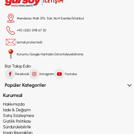
Menderes Mah 376. Sok. No:4 Esenler/İstanbul
+90 (530) 598 67 30
[email protected]
Konumu Google Haritada Görüntüleyebilirsiniz.
Bizi Takip Edin
Facebook
Instagram
Youtube
Popüler Kategoriler
Kurumsal
Hakkımızda
İade & Değişim
Satış Sözleşmesi
Gizlilik Politikası
Sürdürülebilirlik
İnsan Kaynakları