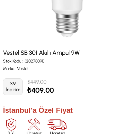
Vestel SB 301 Akıllı Ampul 9W
Stok Kodu
(20278091)
Marka
:
Vestel
₺449,00
%
9
₺409,00
İndirim
İstanbul'a Özel Fiyat