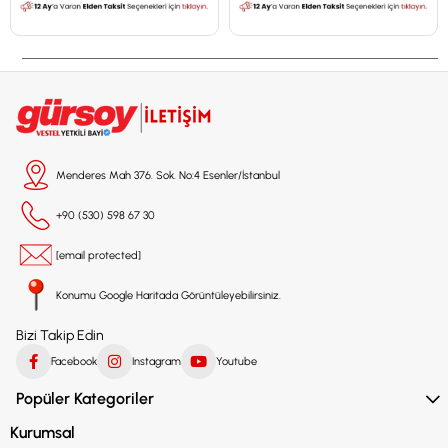
Menderes Mah 376. Sok. No:4 Esenler/İstanbul
+90 (530) 598 67 30
[email protected]
Konumu Google Haritada Görüntüleyebilirsiniz.
Bizi Takip Edin
Facebook
Instagram
Youtube
Popüler Kategoriler
Kurumsal