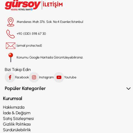
Menderes Mah 376. Sok. No:4 Esenler/İstanbul
+90 (530) 598 67 30
[email protected]
Konumu Google Haritada Görüntüleyebilirsiniz.
Bizi Takip Edin
Facebook
Instagram
Youtube
Popüler Kategoriler
Kurumsal
Hakkımızda
İade & Değişim
Satış Sözleşmesi
Gizlilik Politikası
Sürdürülebilirlik