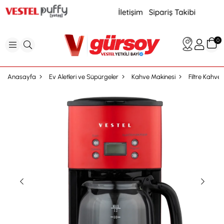
0
Anasayfa
Ev Aletleri ve Süpürgeler
Kahve Makinesi
Filtre Kahve