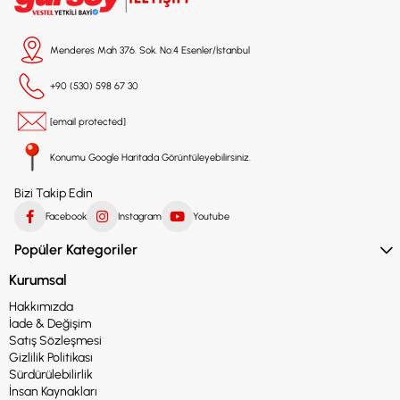
Menderes Mah 376. Sok. No:4 Esenler/İstanbul
+90 (530) 598 67 30
[email protected]
Konumu Google Haritada Görüntüleyebilirsiniz.
Bizi Takip Edin
Facebook
Instagram
Youtube
Popüler Kategoriler
Kurumsal
Hakkımızda
İade & Değişim
Satış Sözleşmesi
Gizlilik Politikası
Sürdürülebilirlik
İnsan Kaynakları