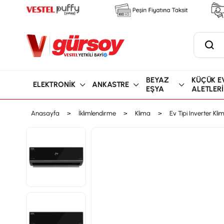
BEYAZ
KÜÇÜK E
ELEKTRONİK
ANKASTRE
EŞYA
ALETLERİ
Anasayfa
İklimlendirme
Klima
Ev Tipi Inverter Kli