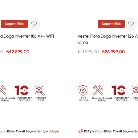
Sepete Ekle
Sepete Ekle
ra Doğa Inverter 186 A++ WIFI
Vestel Flora Doğa Inverter 126 
Klima
00
₺42.899,00
₺41.999,00
₺26.999,00
 Özel Fiyat
İstanbul'a Özel Fiyat