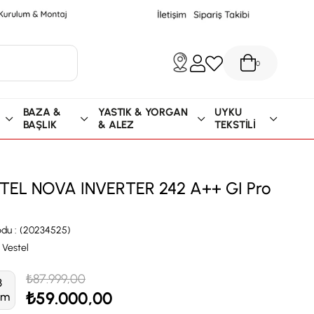
0
BAZA &
YASTIK & YORGAN
UYKU
BAŞLIK
& ALEZ
TEKSTİLİ
TEL NOVA INVERTER 242 A++ GI Pro
I
odu
(20234525)
Vestel
₺87.999,00
3
₺59.000,00
im