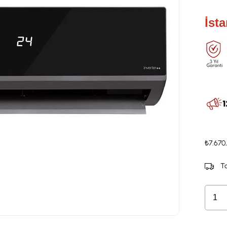
İst
₺7.670
Ta