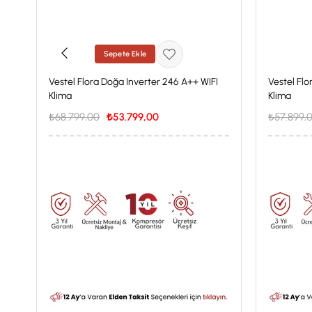
Sepete Ekle
Vestel Flora Doğa Inverter 246 A++ WIFI
Vestel Flo
Klima
Klima
₺68.799,00
₺53.799,00
₺57.899,
İstanbul'a Özel Fiyat
İstanbul'a