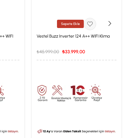
Sepete Ekle
A++ WIFI
Vestel Buzz Inverter 124 A++ WIFI Klima
Ve
Kl
₺45.999,00
₺33.999,00
₺
İstanbul'a Özel Fiyat
İs