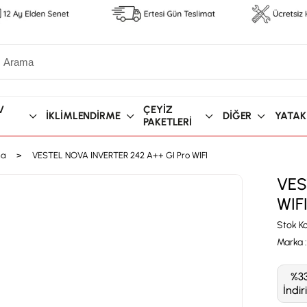
V
ÇEYİZ
İKLİMLENDİRME
DİĞER
YATAK
PAKETLERİ
ma
VESTEL NOVA INVERTER 242 A++ GI Pro WIFI
VES
WIF
Stok K
Marka
:
%
3
İndir