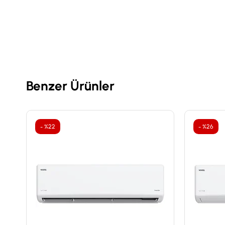
Benzer Ürünler
%22
%26