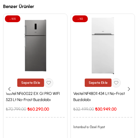
Benzer Ürünler
%15
%5
Sepete Ekle
Sepete Ekle
Vestel NF60022 EX GI PRO WIFI
Vestel NF48011 434 Lt No-Frost
523 Lt No-Frost Buzdolabı
Buzdolabı
₺70.799,00
₺60.290,00
₺32.499,00
₺30.949,00
İstanbul'a Özel Fiyat
İstanbul'a Özel Fiyat