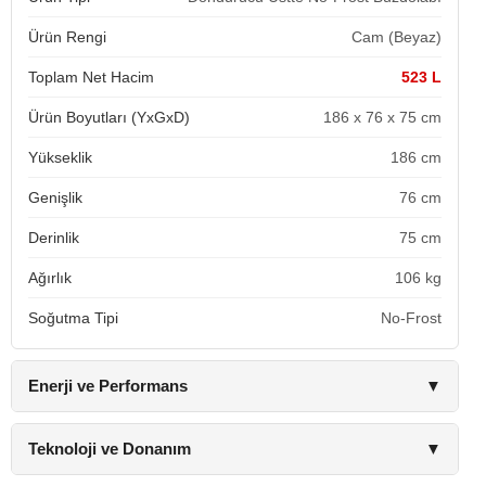
Ürün Rengi
Cam (Beyaz)
Toplam Net Hacim
523 L
Ürün Boyutları (YxGxD)
186 x 76 x 75 cm
Yükseklik
186 cm
Genişlik
76 cm
Derinlik
75 cm
Ağırlık
106 kg
Soğutma Tipi
No-Frost
Enerji ve Performans
▼
Teknoloji ve Donanım
▼