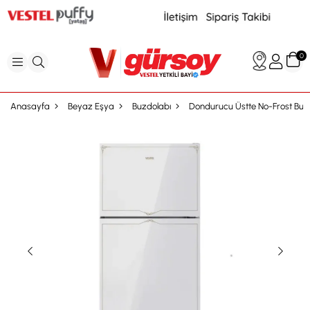
0
Anasayfa
Beyaz Eşya
Buzdolabı
Dondurucu Üstte No-Frost Buz