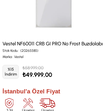
Vestel NF60011 CRB GI PRO No Frost Buzdolabı
Stok Kodu
(20265585)
Marka
:
Vestel
₺58.999,00
%
15
₺49.999,00
İndirim
İstanbul'a Özel Fiyat