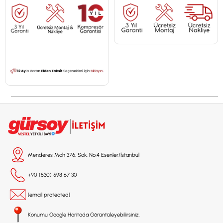
Menderes Mah 376. Sok. No:4 Esenler/İstanbul
+90 (530) 598 67 30
[email protected]
Konumu Google Haritada Görüntüleyebilirsiniz.