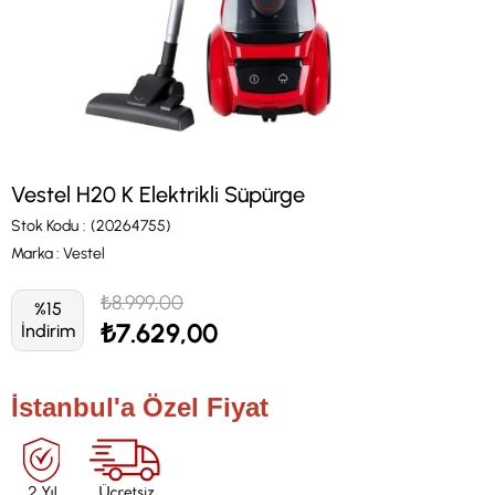
Vestel H20 K Elektrikli Süpürge
Stok Kodu
(20264755)
Marka
:
Vestel
₺8.999,00
%
15
₺7.629,00
İndirim
İstanbul'a Özel Fiyat