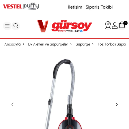
0
Anasayfa
Ev Aletleri ve Süpürgeler
Süpürge
Toz Torbalı Süpür