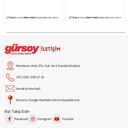
Menderes Mah 376. Sok. No:4 Esenler/İstanbul
+90 (530) 598 67 30
[email protected]
Konumu Google Haritada Görüntüleyebilirsiniz.
Bizi Takip Edin
Facebook
Instagram
Youtube