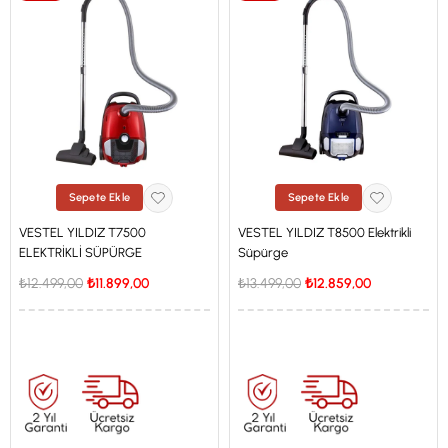
Sepete Ekle
Sepete Ekle
VESTEL YILDIZ T7500
VESTEL YILDIZ T8500 Elektrikli
ELEKTRİKLİ SÜPÜRGE
Süpürge
₺12.499,00
₺11.899,00
₺13.499,00
₺12.859,00
İstanbul'a Özel Fiyat
İstanbul'a Özel Fiyat