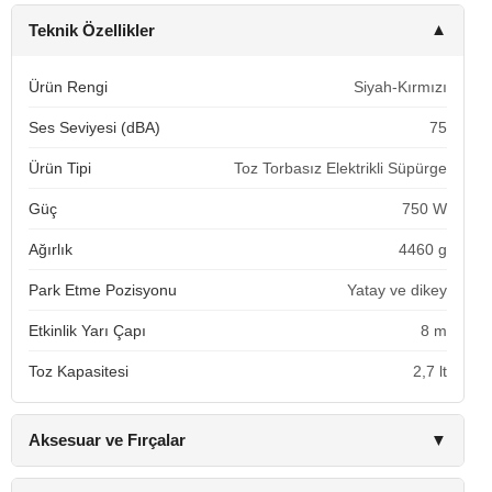
Teknik Özellikler
▼
Ürün Rengi
Siyah-Kırmızı
Ses Seviyesi (dBA)
75
Ürün Tipi
Toz Torbasız Elektrikli Süpürge
Güç
750 W
Ağırlık
4460 g
Park Etme Pozisyonu
Yatay ve dikey
Etkinlik Yarı Çapı
8 m
Toz Kapasitesi
2,7 lt
Aksesuar ve Fırçalar
▼