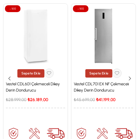
%10
%10
Sepete Ekle
Sepete Ekle
Vestel CDL601 Çekmeceli Dikey
Vestel CDL701 EX NF Çekmeceli
Derin Dondurucu
Dikey Derin Dondurucu
₺28.999,00
₺26.189,00
₺45.699,00
₺41.199,00
İstanbul'a Özel Fiyat
İstanbul'a Özel Fiyat