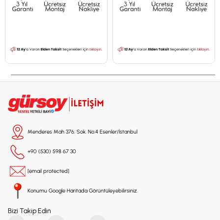
Menderes Mah 376. Sok. No:4 Esenler/İstanbul
+90 (530) 598 67 30
[email protected]
Konumu Google Haritada Görüntüleyebilirsiniz.
Bizi Takip Edin