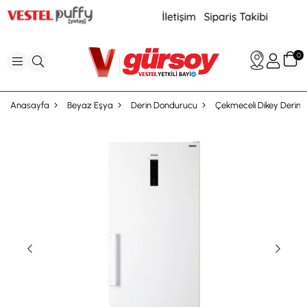
0
Anasayfa
Beyaz Eşya
Derin Dondurucu
Çekmeceli Dikey Derin