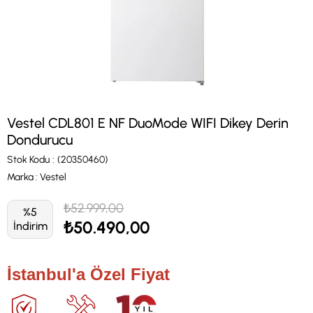
Vestel CDL801 E NF DuoMode WIFI Dikey Derin
Dondurucu
Stok Kodu
(20350460)
Marka
:
Vestel
₺52.999,00
%
5
₺50.490,00
İndirim
İstanbul'a Özel Fiyat