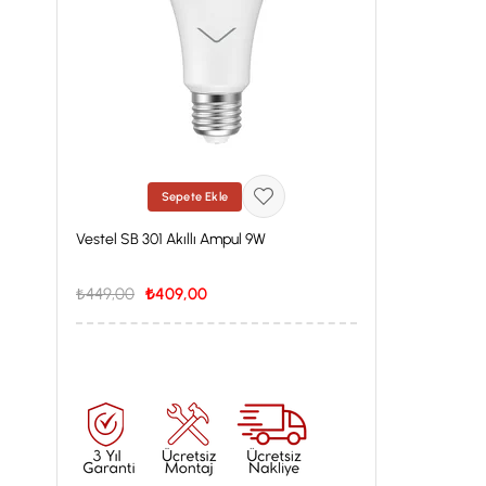
Sepete Ekle
Vestel SB 301 Akıllı Ampul 9W
₺449,00
₺409,00
İstanbul'a Özel Fiyat