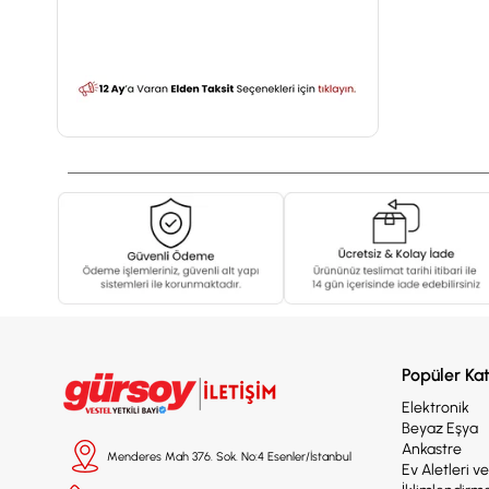
Popüler Kat
Elektronik
Beyaz Eşya
Ankastre
Menderes Mah 376. Sok. No:4 Esenler/İstanbul
Ev Aletleri v