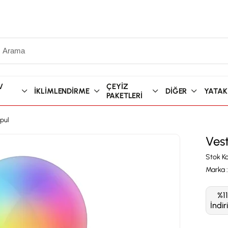
V
ÇEYİZ
İKLİMLENDİRME
DİĞER
YATAK
PAKETLERİ
mpul
Vest
Stok K
Marka
:
%
11
İndir