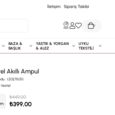
0
BAZA &
YASTIK & YORGAN
UYKU
BAŞLIK
& ALEZ
TEKSTİLİ
el Akıllı Ampul
odu
(20276131)
Vestel
₺449,00
₺399,00
im