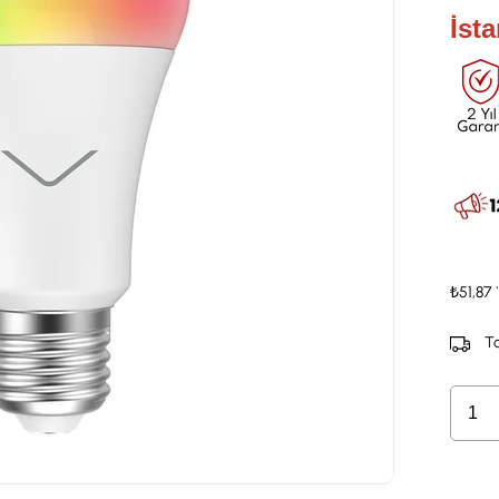
İst
₺51,87
Ta