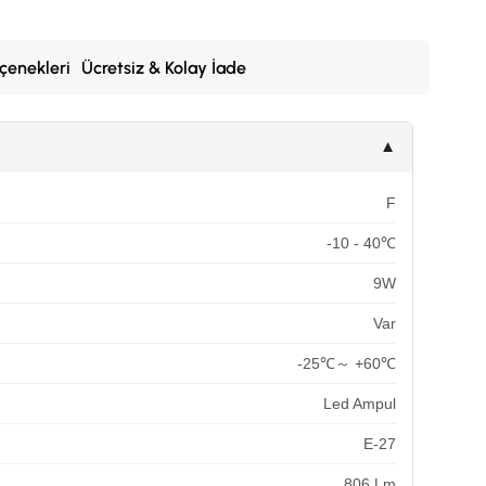
çenekleri
Ücretsiz & Kolay İade
▼
F
-10 - 40℃
9W
Var
-25℃～ +60℃
Led Ampul
E-27
806 Lm