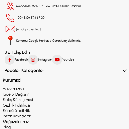
Menderes Mah 376. Sok. No:4 Esenler/İstanbul
+90 (530) 598 67 30
[email protected]
Konumu Google Haritada Görüntüleyebilirsiniz.
Bizi Takip Edin
Facebook
Instagram
Youtube
Popüler Kategoriler
Kurumsal
Hakkımızda
İade & Değişim
Satış Sözleşmesi
Gizlilik Politikası
Sürdürülebilirlik
İnsan Kaynakları
Mağazalarımız
Blog