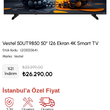
Vestel 50UT9850 50'' 126 Ekran 4K Smart TV
Stok Kodu
(20300364)
Marka
:
Vestel
₺33.399,00
%
21
₺26.290,00
İndirim
İstanbul'a Özel Fiyat