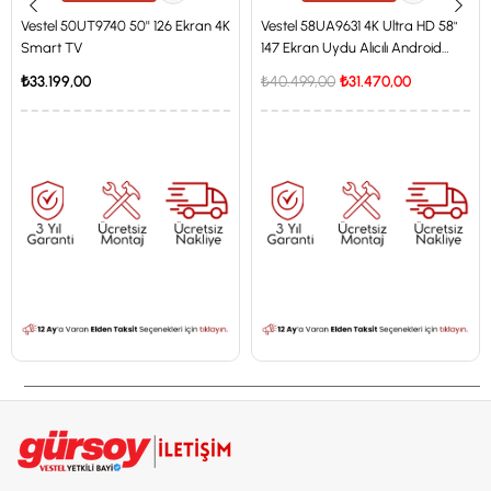
Vestel 50UT9740 50'' 126 Ekran 4K
Vestel 58UA9631 4K Ultra HD 58"
Smart TV
147 Ekran Uydu Alıcılı Android
Smart LED TV
₺33.199,00
₺40.499,00
₺31.470,00
İstanbul'a Özel Fiyat
İstanbul'a Özel Fiyat